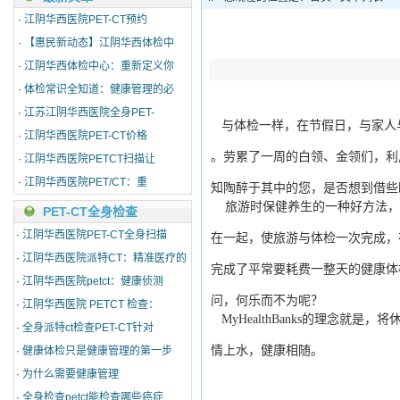
·
江阴华西医院PET-CT预约
·
【惠民新动态】江阴华西体检中
·
江阴华西体检中心：重新定义你
·
体检常识全知道：健康管理的必
·
江苏江阴华西医院全身PET-
与体检一样，在节假日，与家人
·
江阴华西医院PET-CT价格
。劳累了一周的白领、金领们，利
·
江阴华西医院PETCT扫描让
·
江阴华西医院PET/CT：重
知陶醉于其中的您，是否想到借些
旅游时保健养生的一种好方法，
PET-CT全身检查
·
江阴华西医院PET-CT全身扫描
在一起，使旅游与体检一次完成，
·
江阴华西医院派特CT：精准医疗的
完成了平常要耗费一整天的健康体
·
江阴华西医院petct：健康侦测
问，何乐而不为呢？
·
江阴华西医院 PETCT 检查：
MyHealthBanks的理念就
·
全身派特ct检查PET-CT针对
情上水，健康相随。
·
健康体检只是健康管理的第一步
·
为什么需要健康管理
·
全身检查petct能检查哪些癌症