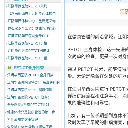
·
江阴华西医院PET-CT预约
江阴
·
【惠民新动态】江阴华西体检中
·
江阴华西体检中心：重新定义你
·
体检常识全知道：健康管理的必
在健康管理的前沿领域，江阴华
·
江苏江阴华西医院全身PET-
·
江阴华西医院PET-CT价格
PETCT 全身体检，这一先
·
江阴华西医院PETCT扫描让
次简单的检查，更是一次对身
·
江阴华西医院PET/CT：重
PET-CT全身检查
通过 PETCT 技术，能够
·
江阴华西医院PET-CT全身扫描
形。无论是隐藏在深处的脏器
·
江阴华西医院派特CT：精准医疗的
在江阴华西医院进行 PETC
·
江阴华西医院petct：健康侦测
详细讲解流程和注意事项，消
·
江阴华西医院 PETCT 检查：
果的准确性和可靠性。
·
全身派特ct检查PET-CT针对
·
健康体检只是健康管理的第一步
比如，有一位长期感到身体不适
·
为什么需要健康管理
及时发现了早期的肿瘤病变，
·
全身检查petct能检查哪些癌症