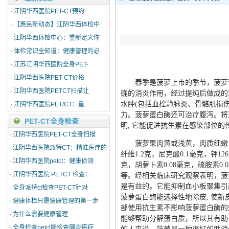
·
江阴华西医院PET-CT预约
·
【惠民新动态】江阴华西体检中
·
江阴华西体检中心：重新定义你
·
体检常识全知道：健康管理的必
·
江苏江阴华西医院全身PET-
·
江阴华西医院PET-CT价格
春季是菠萝上市的季节，菠萝营
·
江阴华西医院PETCT扫描让
确的消炎作用，经过提纯后做成的
水肿(包括血栓静脉炎、骨骼肌损
·
江阴华西医院PET/CT：重
力。菠萝蛋白酶还可治疗腹泻。将菠
PET-CT全身检查
明, 它能促进抗生素在感染部位的
·
江阴华西医院PET-CT全身扫描
菠萝果肉黄或浅黄，肉质细嫩，水分
·
江阴华西医院派特CT：精准医疗的
纤维1.2克，尼克酸0.1毫克，钾12
·
江阴华西医院petct：健康侦测
克，胡萝卜素0.08毫克，硫胺素0.
·
江阴华西医院 PETCT 检查：
等。经相关临床研究观察表明，菠
是有益的。它能抑制血小板聚集引起
·
全身派特ct检查PET-CT针对
菠萝蛋白酶能选择性地除皮, 使新
·
健康体检只是健康管理的第一步
部使用抗生素不影响菠萝蛋白酶的
·
为什么需要健康管理
能够帮助分解蛋白质，所以其有助
·
全身检查petct能检查哪些癌症