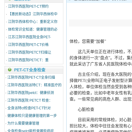
·
江阴华西医院PET-CT预约
·
【惠民新动态】江阴华西体检中
·
江阴华西体检中心：重新定义你
·
体检常识全知道：健康管理的必
·
江苏江阴华西医院全身PET-
体检，您需要“加餐”
·
江阴华西医院PET-CT价格
这几天单位正在进行体检，不用
·
江阴华西医院PETCT扫描让
的身体进行一次“盘点”。不过，集
·
江阴华西医院PET/CT：重
就此采访了广东省人民医院体检中
PET-CT全身检查
古主任介绍，现在各大医院的体检
·
江阴华西医院PET-CT全身扫描
择做PET(全称叫正电子发射型计
·
江阴华西医院派特CT：精准医疗的
人体检，单位体检当然会受到各种
·
江阴华西医院petct：健康侦测
必要的检查，比如中老年女性有乳
查。一些常见病的高危人群、出现
·
江阴华西医院 PETCT 检查：
·
全身派特ct检查PET-CT针对
心脏检查
·
健康体检只是健康管理的第一步
目前采用的常规体检，对心脏一
·
为什么需要健康管理
担比较大，体检中往往会发现有心
·
全身检查petct能检查哪些癌症