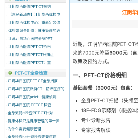
·
江阴华西医院PET-CT预约
江阴华
·
【惠民新动态】江阴华西体检中
·
江阴华西体检中心：重新定义你
·
体检常识全知道：健康管理的必
·
江苏江阴华西医院全身PET-
近期，江阴华西医院PET-CT
·
江阴华西医院PET-CT价格
来的7000元降至
6000元
（含
·
江阴华西医院PETCT扫描让
政策及预约方式。
·
江阴华西医院PET/CT：重
PET-CT全身检查
一、PET-CT价格明细
·
江阴华西医院PET-CT全身扫描
基础套餐（6000元）包含：
·
江阴华西医院派特CT：精准医疗的
·
江阴华西医院petct：健康侦测
全身PET-CT扫描（头颅
·
江阴华西医院 PETCT 检查：
18F-FDG示踪剂（根据
·
全身派特ct检查PET-CT针对
专业诊断报告
·
健康体检只是健康管理的第一步
·
为什么需要健康管理
专家报告解读
·
全身检查petct能检查哪些癌症